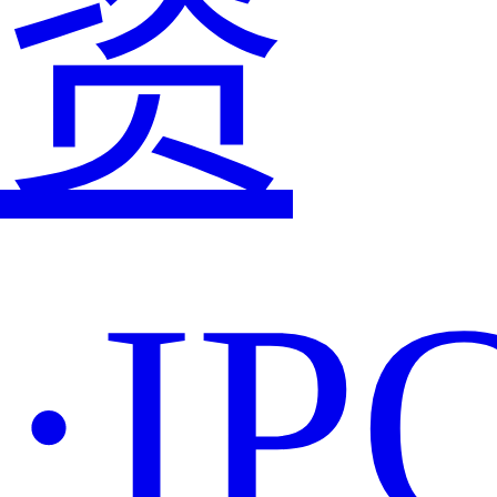
资
·IP