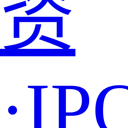
资
·IP