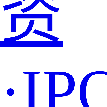
资
·IP