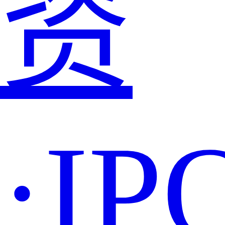
资
·IP