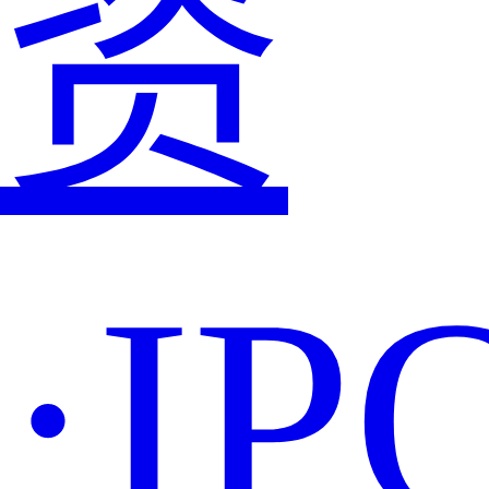
资
·IP