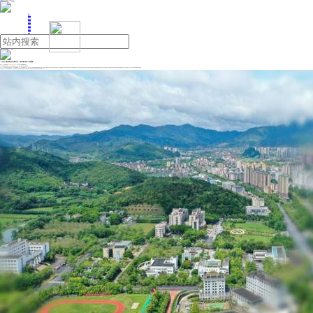
人民日报主管
《中国能源报》社有限公司主办
网站地图
联系我们
首页
即时新闻
能源要闻
焦点关注
能源评论
能源党建
热点专题
生态环保
人事动态
能源城市
环球视野
产业聚焦
电网电力
新能源
油气
“十五五”碳达峰行动方案出炉，绿色增长按下“加速键”
来源：21世纪经济报道
2026年06月30日 16:15
作者：卢陶然 雷椰 李德尚玉
“十五五”时期是我国加快经济社会发展全面绿色转型的关键期，也是实现碳达峰目标的决胜期。
6月29日，国务院常务会议审议通过《“十五五”碳达峰行动方案》（以下简称“行动方案”）。会议指出，要发挥碳达峰碳中和战略牵引作用，促进经济结构转型升级，打造更多绿色经济增长点。要聚焦重点领域、关键环节持续用力，加快能源结构调整优化，推进产业绿色化低碳化，健全完善法律法规标准、碳排放统计核算等体系，科学有序开展评价考核，将绿色低碳导向融入国民经济循环各领域各环节，推动形成绿色生产生活方式，厚植高质量发展绿色底色。
多位受访者对21世纪经济报道记者表示，行动方案的出台为实现碳达峰目标提供了系统性保障，“双碳”正从约束性目标转变为经济增长的“牵引力”。