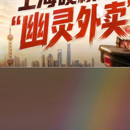
你在美团点的外卖是真门店吗？上海严查执照盗用，幽灵外卖迎硬核整治