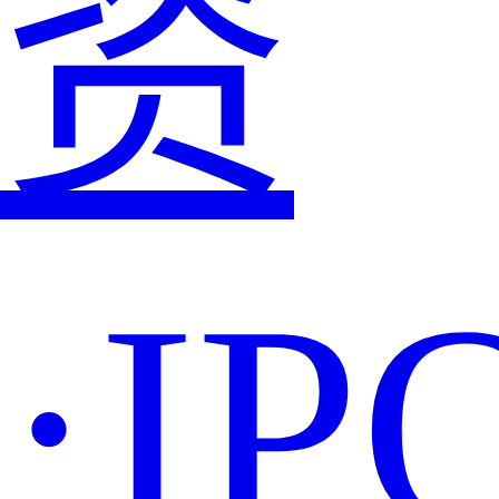
资
·IP