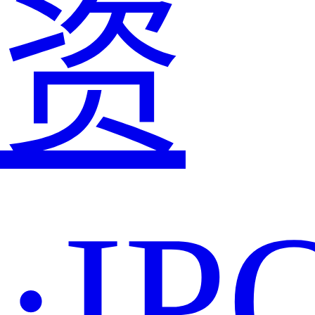
资
·IP