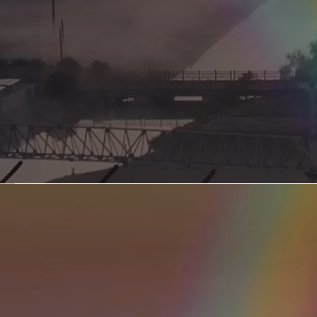
新型电力系统的核心引擎 第二集 深远海风电送出