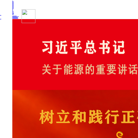
首页
即时新闻
能源要闻
焦点关注
能源评论
能源党建
热点专题
生态环保
人事动态
能源城市
环球视野
产业聚焦
电网电力
新能源
油气
煤炭
核电
矿产·金属
化工
人民ESG
投融资·IPO
能源金融
上市公司
要闻推荐
我国绿色燃料产业规模稳步壮大
2030年我国新能源消纳将达28亿千瓦以上
新型电力系统建设迎来“十五五”发展路线图
《新型电力系统建设“十五五”规划》发布
利用率90%左右 新能源发展重心转向消纳
热点专题