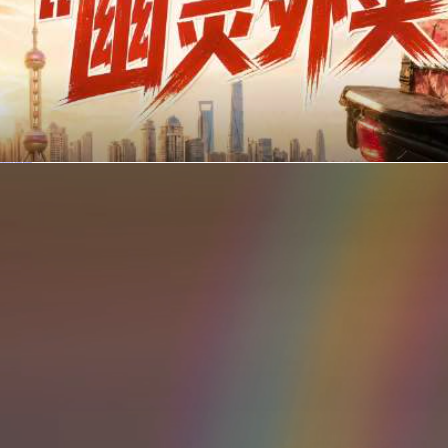
你在美团点的外卖是真门店吗？上海严查执照盗用，幽灵外卖迎硬核整治