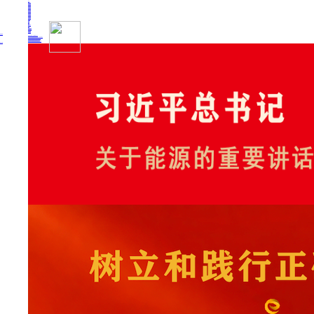
首页
即时新闻
能源要闻
焦点关注
能源评论
能源党建
热点专题
生态环保
人事动态
能源城市
环球视野
产业聚焦
电网电力
新能源
油气
煤炭
核电
矿产·金属
化工
人民ESG
投融资·IPO
能源金融
上市公司
要闻推荐
我国绿色燃料产业规模稳步壮大
2030年我国新能源消纳将达28亿千瓦以上
新型电力系统建设迎来“十五五”发展路线图
《新型电力系统建设“十五五”规划》发布
利用率90%左右 新能源发展重心转向消纳
热点专题