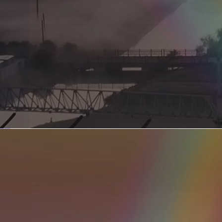
新型电力系统的核心引擎 第二集 深远海风电送出