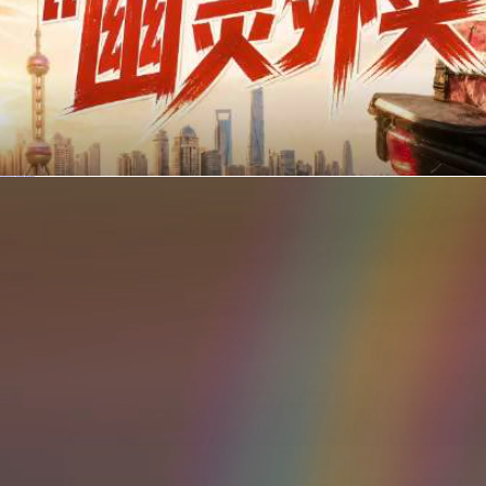
你在美团点的外卖是真门店吗？上海严查执照盗用，幽灵外卖迎硬核整治