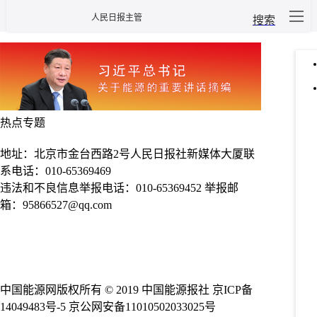
人民日报主管
搜索
热点专题
地址：北京市金台西路2号人民日报社新媒体大厦
联
系电话：010-65369469
违法和不良信息举报电话：010-65369452
举报邮
箱：95866527@qq.com
互联网新闻信息服务许可证10120190006
增值电信业
务经营许可证 京B2-20240802
广播电视节目制作经营
许可证(京)字第29656号
网络出版服务许可证(京)字第
406号
中国能源网版权所有 © 2019 中国能源报社
京ICP备
14049483号-5
京公网安备11010502033025号