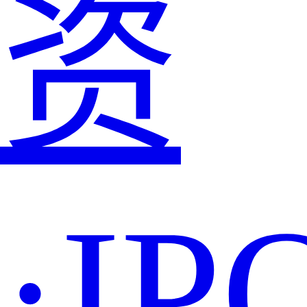
资
·IP