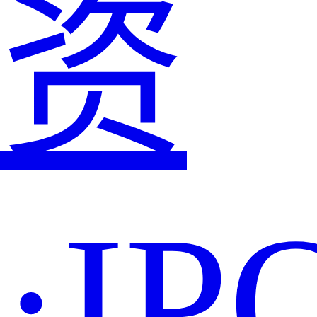
资
·IP