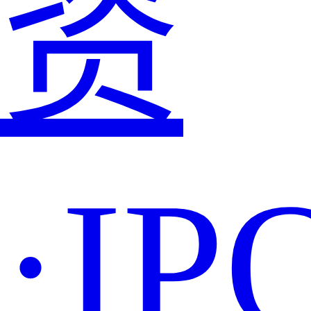
资
·IP