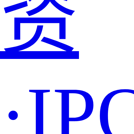
资
·IP