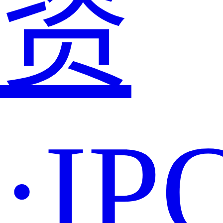
资
·IP