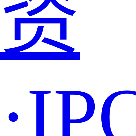
资
·IP