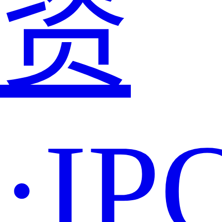
资
·IP