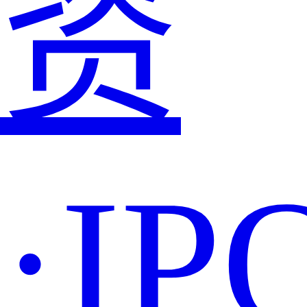
资
·IP