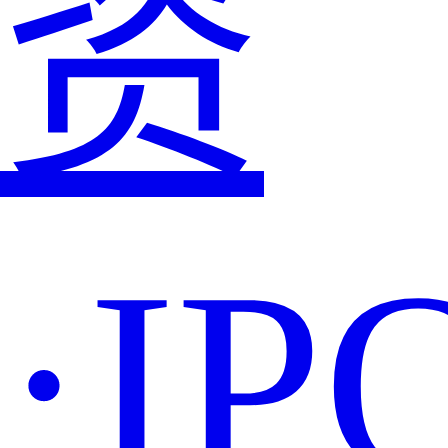
资
·IP