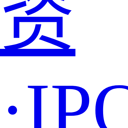
资
·IP