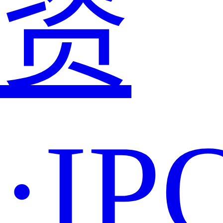
资
·IP