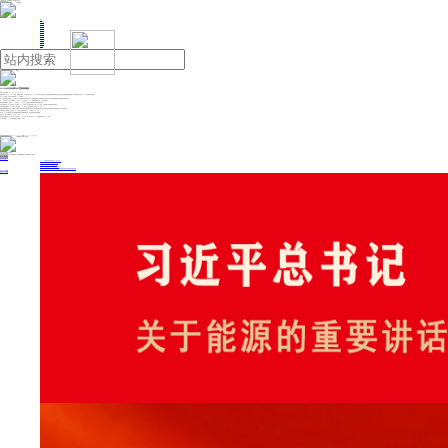
人民日报主管
《中国能源报》社有限公司主办
网站地图
联系我们
首页
即时新闻
能源要闻
焦点关注
能源评论
能源党建
热点专题
生态环保
人事动态
能源城市
环球视野
产业聚焦
电网电力
新能源
油气
IGU:2025年全球LNG贸易创新高
来源：自然资源部
2026年07月09日 13:54
据矿业周刊（Miningweekly）报道，国际燃气联盟（International Gas Union，IGU）周三在一份报告中称，美国出口强劲和欧洲进口上升抵消了亚洲购买疲软的影响，去年全球液化天然气（LNG）贸易创历史新高。
不过，IGU警告，中东冲突可能造成2026年萎缩。
IGU主席安德烈亚·斯特格（Andrea Stegher）称，“海湾冲突已经造成LNG基础设施损坏，该地区项目扩产前景堪忧，以及亚洲买家面临供应确定性和价格上涨”。
2025年全球LNG贸易商增长6.3%至43698万吨，为2022年增速最快的一年，IGU在报告中称。
欧洲进口增量最大，增长2610万吨至12620万吨，主要是补充库存和替代俄罗斯进口下降。
亚太仍是最大的LNG进口地区，进口量为16870万吨，不过该地区进口下降了920万吨，主要是因为中国和印度需求减少。
中国依然是世界最大LNG进口国，进口量为6977万吨，但是进口量较上年减少890万吨。
该报告强调亚洲趋势分化，中国由于国内供应量增长强劲以及从俄罗斯进口管道天然气增加而下降，而东南亚国家因产量下降导致对进口LNG现货上升。
日本是第二大进口国，进口量为6737万吨，韩国进口增长170万吨至4867万吨。
IGN称，LNG价格持续上涨可能导致亚洲新兴经济体需求承压，特别是南亚和东南亚国家。
中国LNG再出口量增长45.8%至67万吨。
美国仍是世界最大LNG出口国，出口量为11074万吨，其次是卡塔尔8151万吨和澳大利亚8032万吨。
IGU成员国有130个，其市场份额占全球的90%以上。
投稿与新闻线索: 微信/手机: 15910626987 邮箱: 95866527@qq.com
欢迎关注中国能源官方网站
分享让更多人看到
中国能源网版权作品，未经书面授权，严禁转载或镜像，违者将被追究法律责任。
即时新闻
要闻推荐
2030年我国新能源消纳将达28亿千瓦以上
新型电力系统建设迎来“十五五”发展路线图
《新型电力系统建设“十五五”规划》发布
利用率90%左右 新能源发展重心转向消纳
《新型电力系统建设“十五五”规划》发布 一系列目标确定 推动新型电网建设“量”增“质”升
热点专题