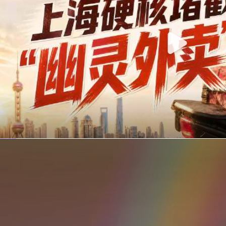
你在美团点的外卖是真门店吗？上海严查执照盗用，幽灵外卖迎硬核整治