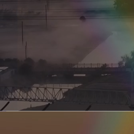
新型电力系统的核心引擎 第二集 深远海风电送出