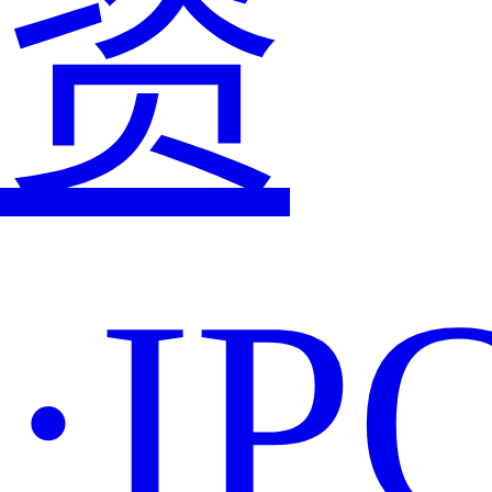
资
·IP