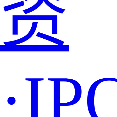
资
·IP