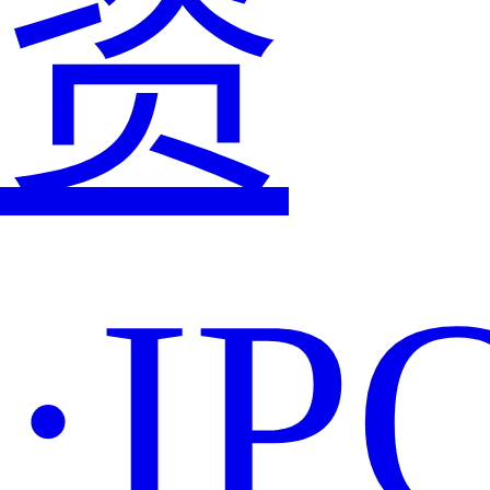
资
·IP