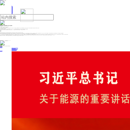
人民日报主管
《中国能源报》社有限公司主办
网站地图
联系我们
首页
即时新闻
能源要闻
焦点关注
能源评论
能源党建
热点专题
生态环保
人事动态
能源城市
环球视野
产业聚焦
电网电力
新能源
油气
国网抚顺供电：迎战特大暴雨，总有人为你而来
来源：中国能源网
2026年07月09日 15:23
作者：刘岳龙
7月4日，凌晨一点，雨砸在窗玻璃上，像有人端着盆往下倒。
在辽宁省抚顺市东洲区新屯街道，刘继福大爷从床上坐起来，推了推身边的老伴：“这雨不对。”话音未落，灯灭了。整栋楼暗下去，紧接着对面楼也暗了，整条街暗了。老伴摸黑攥住他的胳膊：“咋办？”老刘没说话，摸出手机——屏幕上弹出社区网格群的消息：“供电公司正在抢修，请大家耐心等待，远离积水点。”
那一刻，城市陷进黑暗，也有人正朝黑暗里冲。
7月3日深夜至4日凌晨，抚顺遭遇特大暴雨，东洲区新屯街道单点降雨量突破337毫米，1小时、3小时、6小时降雨强度均刷新建市以来历史极值。浑河两岸街巷成河，部分配电线路受损跳闸，电网面临严峻考验。
国网抚顺供电公司应急指挥中心彻夜灯火通明。大屏数据不断跳动，道道指令穿过雨幕飞向四面八方，19支国家电网辽宁电力（抚顺）雷锋共产党员服务队、512名队员以雨为令，闻"汛"而动。
“叶德武”“到！”
“崔忻慧”“到！”
“杨孝磊”“到！”
……
对讲机里此起彼伏的应答压过窗外雷雨。当时正在该公司应急指挥中心值班的李洋后来回忆，听到那一声声“到”，他鼻子一酸，因为他知道，每一句应答背后，都有人正在往积水里跳。
低洼之处积水漫过腰身，熟悉的街道变成陌生的泽国。抢修车在风雨里挣扎前行，深水区过不去，抢修队员们就跳进水里，肩扛手抬，把沉重的设备一趟一趟运向作业点。泥泞中深一脚浅一脚，有人不小心滑倒，爬起来抹把脸继续走。有人手被磨破了，缠上一圈胶带又握紧工具。杆塔滑得抓不住，视线被雨水糊得看不清，每一步都险，每一秒都急。在积水最深、险情最重的地方，共产党员服务队把旗帜插在了最前面。老党员牛开顺拉着新员工的手，在大雨里一遍遍叮嘱，也一遍遍传递着胆量。
在内涝严重、部分地下配电设备暂不具备安全送电条件的情况下，国网抚顺供电公司坚持“抢修不停、服务不断”，协调方舱排水泵7台次支援小区地下空间排水作业，同时为有需求的居民提供充电宝、生活用水等保障，做到“电未至、服务先到”，切实让老百姓感受到抚顺公司的责任与担当。
7月5日傍晚，在河畔嘉苑小区，积水仍未退去。国网抚顺供电公司的抢修人员正在争分夺秒恢复线路。而此时，一份特殊的“求助名单”送到了现场负责人手中。原来，A号楼三单元302室和四单元1702室，都有依靠呼吸机维持生命的病人，停电意味着断氧，每一秒都关乎生死。“快送去应急电源！”没有任何犹豫，抢修负责人金浩喊来两名工作人员一起扛起便携应急电源，蹚着没过脚踝的泥水，一层层爬上楼梯。敲门、解释、接线、测试，当制氧机重新发出规律的“咕噜”声，病人家属攥着工作人员的手，眼里尽是说不出的感谢。
水一寸寸退，人一步步进，灯一盏盏亮……从子夜到黎明，再到白昼，抢险人员的工装湿了又干、干了又湿，早已分不清是雨是汗。7月6日6时43分，随着最后一处台区合闸送电，受此次暴雨影响的停电居民用户全部恢复供电。刘继福大爷站在窗前，望着那些背影消失在晨光里。他叫不出那些人的名字，但他知道，雨夜里，有一群人蹚着齐腰的水、爬着湿滑的杆、扛着沉重的设备，朝着黑暗最深的地方，一步一步走过去。
“我最骄傲的身份，是百姓口中修电那个人。”参加抗洪保电的共产党员服务队骨干李晓军后来说到。这是何为“人民电业为人民”最朴素、也最厚重的答案。风雨里、黑暗中，总有人为你而来。
投稿与新闻线索: 微信/手机: 15910626987 邮箱: 95866527@qq.com
欢迎关注中国能源官方网站
分享让更多人看到
中国能源网版权作品，未经书面授权，严禁转载或镜像，违者将被追究法律责任。
即时新闻
要闻推荐
国家能源局印发《电力安全生产“十五五”行动计划》
我国绿色燃料产业规模稳步壮大
2030年我国新能源消纳将达28亿千瓦以上
新型电力系统建设迎来“十五五”发展路线图
《新型电力系统建设“十五五”规划》发布
热点专题