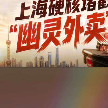
你在美团点的外卖是真门店吗？上海严查执照盗用，幽灵外卖迎硬核整治