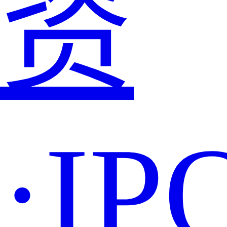
资
·IP