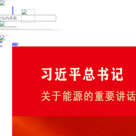
人民日报主管
《中国能源报》社有限公司主办
网站地图
联系我们
首页
即时新闻
能源要闻
焦点关注
能源评论
能源党建
热点专题
生态环保
人事动态
能源城市
环球视野
产业聚焦
电网电力
新能源
油气
贵州省政协文化文史与学习委员会原副主任王德玉被开除党籍
来源：中央纪委国家监委网站
2026年07月09日 15:35
据贵州省纪委监委消息：经贵州省委批准，贵州省纪委监委对贵州省政协文化文史与学习委员会原副主任王德玉严重违纪违法问题进行了立案审查调查。
经查，王德玉丧失理想信念，背弃初心使命，对党不忠诚不老实，对抗组织审查；无视中央八项规定精神，接受可能影响公正执行公务的宴请；违背组织原则，不如实报告个人有关事项；违反廉洁纪律，接受可能影响公正执行公务的宴请；违反工作纪律，违规干预和插手司法活动；贪欲膨胀，大搞权钱交易，利用职务便利以及职权或者地位形成的便利条件，为他人谋取利益，非法收受巨额财物。
王德玉严重违反党的政治纪律、组织纪律、廉洁纪律和工作纪律，构成严重职务违法并涉嫌受贿犯罪，且在党的十八大后不收敛、不收手，性质严重，影响恶劣，应予严肃处理。依据《中国共产党纪律处分条例》《中华人民共 和国监察法》《中华人民共 和国公职人员政务处分法》等有关规定，经贵州省纪委常委会会议研究并报贵州省委批准，决定给予王德玉开除党籍处分；按规定取消其享受的待遇；将其涉嫌犯罪问题移送检察机关依法审查起诉，所涉财物一并移送。
投稿与新闻线索: 微信/手机: 15910626987 邮箱: 95866527@qq.com
欢迎关注中国能源官方网站
分享让更多人看到
中国能源网版权作品，未经书面授权，严禁转载或镜像，违者将被追究法律责任。
即时新闻
要闻推荐
国家能源局印发《电力安全生产“十五五”行动计划》
我国绿色燃料产业规模稳步壮大
2030年我国新能源消纳将达28亿千瓦以上
新型电力系统建设迎来“十五五”发展路线图
《新型电力系统建设“十五五”规划》发布
热点专题