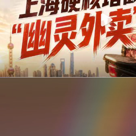
你在美团点的外卖是真门店吗？上海严查执照盗用，幽灵外卖迎硬核整治