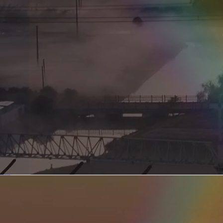
新型电力系统的核心引擎 第二集 深远海风电送出