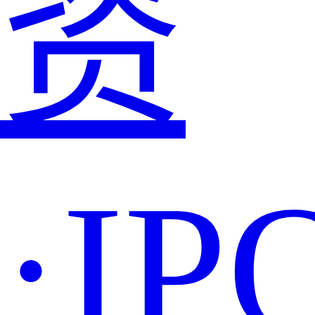
资
·IP