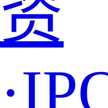
资
·IP