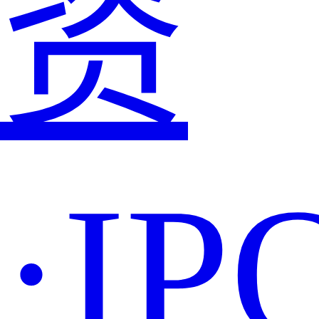
资
·IP