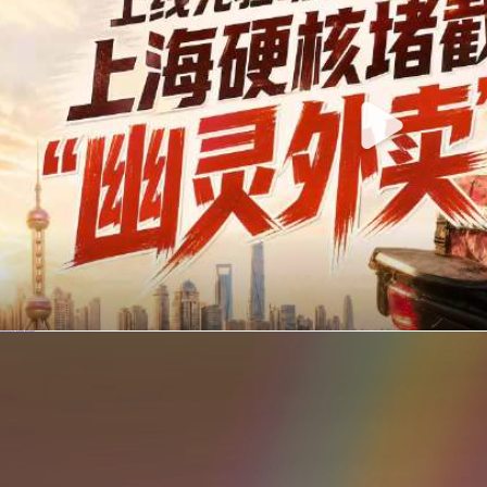
你在美团点的外卖是真门店吗？上海严查执照盗用，幽灵外卖迎硬核整治