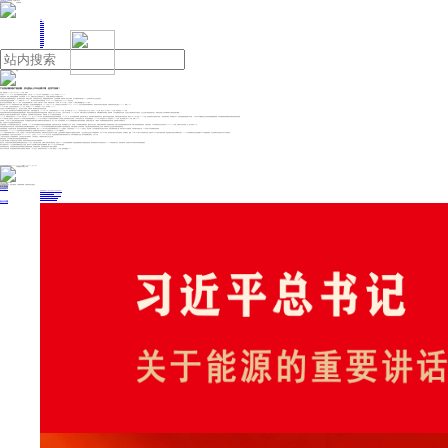
人民日报主管
《中国能源报》社有限公司主办
网站地图
联系我们
首页
即时新闻
能源要闻
焦点关注
能源评论
能源党建
热点专题
生态环保
人事动态
能源城市
环球视野
产业聚焦
电网电力
新能源
油气
产品涨价叠加新产能放量，滨化股份上半年业绩大增，是否可持续？
来源：界面新闻
2026年07月09日 17:38
作者：陈慧东
滨化股份（601678.SH）在化工周期底部迎来业绩修复。公司公告，2026年上半年，归母净利润预计3.44亿元，同比增长208.25%。
业绩改善背后，既有上年同期低基数因素，也与环氧丙烷、MTBE、丙烯等主要产品价格阶段性上行，以及碳三碳四项目投产后销量放大有关。
滨化股份主营业务横跨氯碱基础化工、碳三碳四石化原料、精细化工助剂、半导体湿电子化学品、新能源锂电材料等板块。公司采用氯碱+环氧丙烷一体化生产模式，自产丙烯原料自给率超80%，在成本控制上处于行业领先地位。
滨化股份传统业绩基本盘是烧碱（2025年营收占比15.68%），核心弹性产品则集中在环氧丙烷、MTBE（2025年营收占比共计49.96%）等石化产品。
据公司公告及券商研报梳理，截至2025年末，滨化股份拥有烧碱产能61万吨/年；丙烯产能60万吨/年；环氧丙烷产能51万吨/年；MTBE产能74.2万吨/年；G5级电子级氢氟酸产能6000吨/年。
随着近两年PO/MTBE（环氧丙烷/甲基叔丁基醚）装置全面投产，滨化股份营收规模明显扩张。2024年至2025年，公司营业收入分别同比增长40.00%、45.06%；但在产品价格波动等因素影响下，营收增长并未转化为稳定盈利，归母净利润分别同比减少42.77%、微增2.75%。
2026年一季度，滨化股份实现营业收入39.23亿元，同比增长3.70%；归母净利润1.46亿元，同比增长52.55%。
滨化股份上半年业绩增长的直接动力之一，是主要化工品丙烯、环氧丙烷、氯丙烯的价格出现阶段性反弹。
2026年上半年，国内丙烯市场在中东地缘因素主导的成本支撑下，价格中枢显著上移。2026年1-6月，山东丙烯市场均价为7948元/吨，较上年同期上涨18.41%；上半年高点出现在5月6日，日均价9780元/吨，低点为1月4日的5730元/吨，高低价差达4050元/吨。
卓创资讯丙烯分析师纪宏伟向界面新闻提供的最新报告显示，“受原油与丙烷供应风险及海内外装置波动影响，丙烯价格一度冲上近七年高点。下游开工节奏方面，2026年上半年，丙烯下游综合开工负荷指数明显下滑，丙烯消费量亦有所降低。整体来看，上半年丙烯利润同比好转，但主要工艺制丙烯仍处于亏损状态，生产企业部分时段面临成本压力，利润变化导致上半年丙烯装置开工整体波动较为频繁。”
丙烯价格上行会推高下游环氧丙烷等产品成本，但在地缘冲突、供应收缩和下游补货共同作用下，环氧丙烷、MTBE价格也同步明显反弹。
2025年，环氧丙烷市场均价为7646元/吨，同比下降13.61%。进入2026年上半年，国内环氧丙烷价格走势呈现冲高回落态势。2026年3月，受中东地缘局势影响，国际原油价格上涨，带动丙烯等关键原料成本抬升，叠加月内供应端出现收缩，环氧丙烷价格出现快速反弹，最高于4月10日上涨至13330元/吨，但需求承接不足迅速成为短板，4月价格快速回吐，回归季度初水平，形成完整的“急涨急跌”倒V形走势。5-6月由于下游聚醚等企业对高价原料的抵触情绪加剧，以及前期检修装置陆续重启环氧丙烷价格有所回落。
MTBE同样贡献了业绩弹性。卓创资讯MTBE分析师任婷婷对界面新闻表示，2026年上半年国内MTBE整体呈现“供强需弱”，但受原油上涨带来的成本抬升影响，上半年均价同比上涨。卓创资讯数据显示，2026年上半年国内MTBE均价预估为5979元/吨，较去年同期上涨451元/吨，涨幅8.16%。
任婷婷称，1-2月MTBE价格主要受供需基本面影响，出口氛围好转以及春节前后下游刚需补货支撑价格震荡小涨；进入3月后，受中东局势影响，MTBE价格跟随原油及市场消息快速调整，价格重心明显上移；二季度后，市场影响因素逐渐回归基本面，供需两弱下价格震荡下行。
那么，滨化股份下半年业绩能否保持高速增长呢？
从丙烯价格看，下半年丙烯价格重心或低位运行。纪宏伟判断，2026年下半年丙烯成本及供需面对价格驱动偏弱，价格或呈倒“V”型走势，均价预期低于上半年。供应端，下半年新增产能释放增多，叠加行业开工提升，丙烯供应将逐渐修复；需求端虽有修复，但部分下游仍面临终端需求传导不畅，多数下游毛利难改倒挂状态。卓创资讯预计，下半年丙烯月均价运行区间或在6800-7450元/吨，价格高点可能出现在9月，低点出现在12月。
环氧丙烷的前景也并非单边乐观。卓创资讯环氧丙烷分析师冯娜向界面新闻表示，预计2026年下半年国内环氧丙烷整体呈现先抑后扬再下沉的区间震荡走势，价格中枢相较上半年有所回落，产能过剩以及原料回落约束价格上行空间，丙烯成本与企业主动减产形成价格底部支撑。
“从供给层面来看，行业整体产能过剩，难以改变国内供应格局。”冯娜向界面新闻称，预计2026年下半年山东地区环氧丙烷均价在8050元/吨附近，主流区间维持在7700-8700元/吨为主。综合判断，下半年环氧丙烷不存在单边大涨行情，供需过剩约束价格上限，成本与减产守住价格底部，行情由季节性需求主导，8-9月或是下半年价格最好的时间段。
开源证券研报列示，2026-2027年国内环氧丙烷仍有多套规划产能，此前规划中的万华化学山东40万吨项目已在2026年3月顺利投产。
“2025年国内环氧丙烷产能约908万吨，滨化股份51万吨产能处于前列但并非绝对领先。环氧丙烷行业总体仍处于扩产周期，企业的价格和开工率随着行业产能释放均可能承压。”一名山东炼化企业负责人向界面新闻表示，在MTBE领域，滨化股份产能在山东省位居前列，并依靠港口、储罐、PO/MTBE联产工艺形成成本优势。但国内MTBE行业集中度相对有限，且国内整体产能还在不断增加过程中，2026年仍有陕西延长等企业的新建MTBE装置推进落地，行业供给增加可能造成对公司产品价格挤压。
“至于传统的氯碱板块，行业龙头还包括中泰化学（002092.SZ）、三友化工（600409.SH）等上市公司。滨化股份的相对优势更多体现在细分产品、区域市场和配套产业链，而非总量规模全面领先。”上述人士称。
一名接近滨化股份的人士向界面新闻表示，公司目前处于满产满销状态，产品价格变化、产能释放等问题以公司公告为准。
需要注意的是，扩产进度较大的滨化股份还面临较重的资金压力。
为打造第二增长曲线，滨化股份在主业扩产的同时，逐渐向半导体湿电子化学品等业务领域延伸。
国内方面，滨化股份北海碳三碳四综合利用项目整体总投资约128亿元，此前已通过可转债、定增等方式落实部分建设资金，总投资14.21亿元的北海源网荷储一体化配套新能源项目正处建设推进阶段；阳信高端湿电子化学品项目原定于2026年底完成项目中交，后续设备采购、安装调试与投产筹备仍有大额资金需要拨付。
海外方面筹划出资8.45亿元投建埃及氯碱化学品生产基地，建设年产6万吨(tpa)离子交换膜法(IEM)烧碱装置，预计2026年上半年开始施工建设。
若业绩回到承压状态，滨化股份相关项目的后续资金拨付节奏难免受影响，会受现金流约束，直接影响新项目投产进度与业绩释放。
尽管上半年净利大增，滨化股份的股价表现却与业绩形成了鲜明反差。7月3日至今，该股股价由年内高点7.84元/股一路跌至5.74元/股，阶段性跌幅近27%。
投稿与新闻线索: 微信/手机: 15910626987 邮箱: 95866527@qq.com
欢迎关注中国能源官方网站
分享让更多人看到
中国能源网版权作品，未经书面授权，严禁转载或镜像，违者将被追究法律责任。
即时新闻
要闻推荐
国家能源局印发《电力安全生产“十五五”行动计划》
我国绿色燃料产业规模稳步壮大
2030年我国新能源消纳将达28亿千瓦以上
新型电力系统建设迎来“十五五”发展路线图
《新型电力系统建设“十五五”规划》发布
热点专题