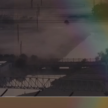
新型电力系统的核心引擎 第二集 深远海风电送出