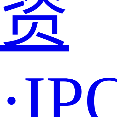
资
·IP