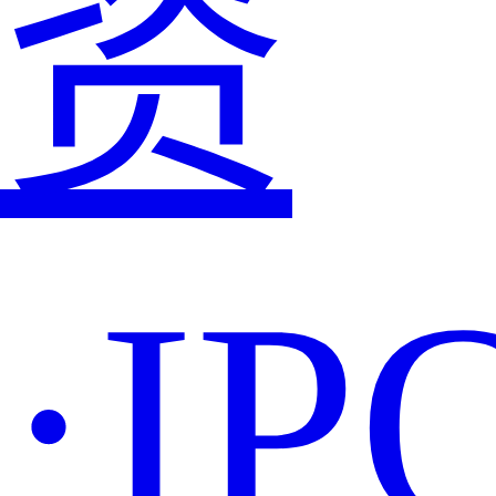
资
·IP