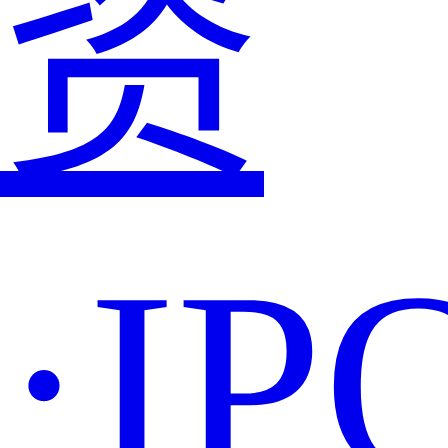
资
·IP