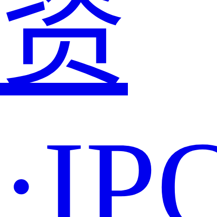
资
·IP