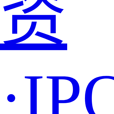
资
·IP