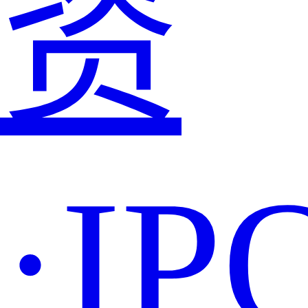
资
·IP