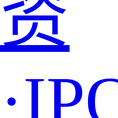
资
·IP