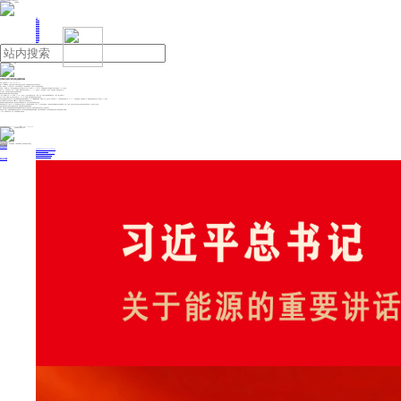
人民日报主管
《中国能源报》社有限公司主办
网站地图
联系我们
首页
即时新闻
能源要闻
焦点关注
能源评论
能源党建
热点专题
生态环保
人事动态
能源城市
环球视野
产业聚焦
电网电力
新能源
油气
巴西矿业资产成为美企获取目标
来源：自然资源部
2026年07月08日 14:28
据BNAmericas网站报道，巴西的矿业资产无疑成为美国企业的目标，尽管两国现任总统之间存在政治分歧。
最近，美国铝业（Alcoa）通过从南32公司手中购买铝土矿、氧化铝和铝资产，从而扩大了在巴西的经营范围。
在巴西，Alcoa收购了南32公司在该国的最大铝土矿业务北河矿产公司（Mineração Rio do Norte，MRN）以及拥有氧化铝厂和电解铝厂等资产的阿鲁马（Aluma）综合体。
目前，南32公司持有MRN公司33%的股权，嘉能可和力拓分别持有45%、22%。在阿鲁马，Alcoa已经是南32的伙伴，交易完成后，其所持股份将上升。
除了巴西外，此次并购还包括在澳大利亚和南非的资产。
最近的其他两项协议巩固了美国在巴西的利益。
4月份，美国稀土公司（USA Rare Earth，USARE）宣布以28亿美元并购塞拉贝尔德（Serra Verde）公司，后者在戈亚斯州拥有佩拉埃马（Pela Ema）稀土矿和加工厂。
另外，本月初，巴西唯一钒生产商拉戈资源公司（Largo Resources）签署一项向美国国防部供应原料的合同。
该公司是世界最大原生钒生产商，宣布已获得美国国防后勤局战略物资部（DLA Strategic Materials）的无限期、无限量（IDIQ）交货合同，将供应高达2876吨的高纯度五氧化二钒（V2O3），用于国防储备。合同期限为5年，提供固定价格的交货订单，最高可达1.25亿美元。
拉戈公司的钒产自马拉卡斯门城（Maracás Menchen）矿和该公司位于巴伊亚州的化工厂。
最近的协议凸显美国为获得关键矿产供应降低对外依赖的急迫心情。这对于在巴西有项目的企业有利。
阿特拉斯锂业公司（Atlas Lithium）是一家在纳斯达克上市的企业，在米纳斯吉拉斯州有一个近6000万美元的锂项目。公司首席执行官兼董事会主席马克·福加萨（Marc Fogassa）称，包括该公司在内的企业已经吸引美国投资者的关注，但都不为公众所知。
虽然北美参与者对巴西表现出越来越大的兴趣，但两国政府正经历着紧张的时刻。
目前，美国政府正在考虑根据其商务部进行的调查恢复对巴西出口产品征收关税，美国商务部指控巴西存在不公平的贸易行为。
政治分析人士指出，特朗普试图重建之前征收的关税，其中许多关税后来被美国最高法院推翻，这是当前争端的背景，此外还有美国政府支持拉丁美洲右翼候选人的战略。
10月份，巴西将举行总统、州长、参议员和联邦众议员选举。
投稿与新闻线索: 微信/手机: 15910626987 邮箱: 95866527@qq.com
欢迎关注中国能源官方网站
分享让更多人看到
中国能源网版权作品，未经书面授权，严禁转载或镜像，违者将被追究法律责任。
即时新闻
要闻推荐
国家能源局印发《电力安全生产“十五五”行动计划》
我国绿色燃料产业规模稳步壮大
2030年我国新能源消纳将达28亿千瓦以上
新型电力系统建设迎来“十五五”发展路线图
《新型电力系统建设“十五五”规划》发布
热点专题