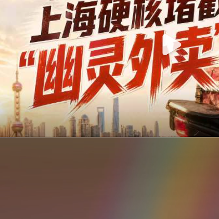
你在美团点的外卖是真门店吗？上海严查执照盗用，幽灵外卖迎硬核整治