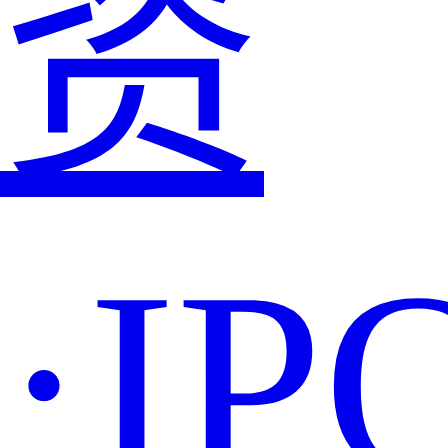
资
·IP