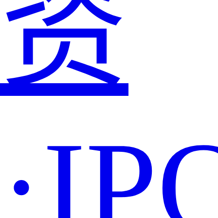
资
·IP