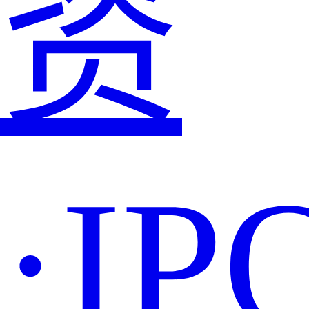
资
·IP