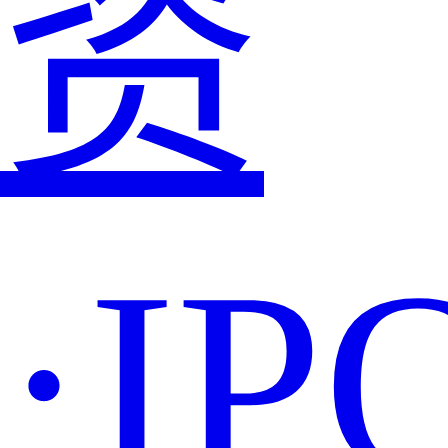
资
·IP