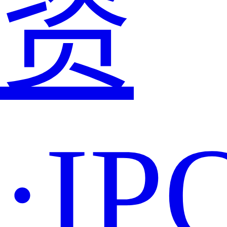
资
·IP