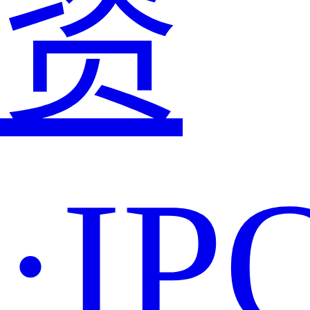
资
·IP